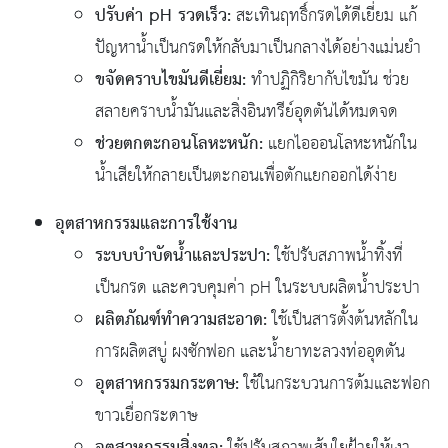
ปรับค่า pH รวดเร็ว:
สะเทินฤทธิ์กรดได้ดีเยี่ยม แก้
ปัญหาน้ำเป็นกรดให้กลับมาเป็นกลางได้อย่างแม่นยำ
ขจัดคราบไขมันดีเยี่ยม:
ทำปฏิกิริยากับไขมัน ช่วย
สลายคราบน้ำมันและสิ่งอินทรีย์อุดตันได้หมดจด
ช่วยตกตะกอนโลหะหนัก:
แยกไอออนโลหะหนักใน
น้ำเสียให้กลายเป็นตะกอนเพื่อตักแยกออกได้ง่าย
อุตสาหกรรมและการใช้งาน
ระบบบำบัดน้ำและประปา:
ใช้ปรับสภาพน้ำทิ้งที่
เป็นกรด และควบคุมค่า pH ในระบบผลิตน้ำประปา
ผลิตภัณฑ์ทำความสะอาด:
ใช้เป็นสารตั้งต้นหลักใน
การผลิตสบู่ ผงซักฟอก และน้ำยาทะลวงท่ออุดตัน
อุตสาหกรรมกระดาษ:
ใช้ในกระบวนการต้มและฟอก
ขาวเยื่อกระดาษ