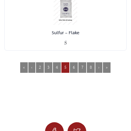
Sulfur – Flake
«
‹
2
3
4
5
6
7
8
›
»