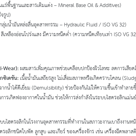
นแร่พื้นฐานและสารเติมแต่ง – Mineral Base Oil & Additives)
จรูป)
กลุ่มน้ำมันหล่อลื่นอุตสาหกรรม – Hydraulic Fluid / ISO VG 32)
สีเหลืองอ่อนโปร่งแสง มีความหนืดต่ำ (ความหนืดเทียบเท่า ISO VG 32) 
i-Wear):
ผสมสารเพิ่มคุณภาพช่วยเคลือบปกป้องผิวโลหะ ลดการเสียดส
ซิเดชัน:
เนื้อน้ำมันเสถียรสูง ไม่เสื่อมสภาพหรือเกิดคราบโคลน (Slu
ากน้ำได้ดีเยี่ยม (Demulsibility) ช่วยป้องกันไม่ให้ความชื้นเข้าทำล
นการเกิดฟองอากาศในน้ำมัน ช่วยให้การส่งกำลังในระบบไฮดรอลิกแม่น
บบไฮดรอลิกในโรงงานอุตสาหกรรมที่ทำงานในสภาวะงานเบาถึงงานหน
ฮดรอลิกชนิดใบพัด ลูกสูบ และเกียร์ ของเครื่องจักร เช่น เครื่องฉีดพลาสต