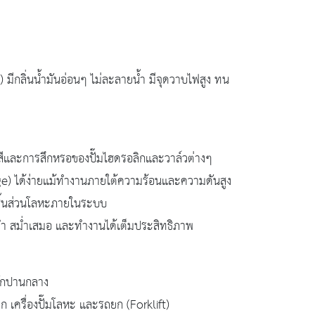
มีกลิ่นน้ำมันอ่อนๆ ไม่ละลายน้ำ มีจุดวาบไฟสูง ทน
ีและการสึกหรอของปั๊มไฮดรอลิกและวาล์วต่างๆ
dge) ได้ง่ายแม้ทำงานภายใต้ความร้อนและความดันสูง
ายชิ้นส่วนโลหะภายในระบบ
ยำ สม่ำเสมอ และทำงานได้เต็มประสิทธิภาพ
ักปานกลาง
ิก เครื่องปั๊มโลหะ และรถยก (Forklift)