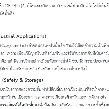
็ก (
$Fe^{2+}$
) ที่พืชและกระบวนการทางเคมีสามารถนำไปใช้ได้ทันท
ัดน้ำเสีย
ustrial Applications)
(Coagulant) และกำจัดฟอสเฟตในน้ำเสีย รวมถึงใช้ลดค่าความเป็นพิษ
รรอง (เหล็ก) เพื่อแก้ปัญหาใบเหลืองในพืช และใช้ปรับสภาพดินที่เป็นด
ซีเมนต์เพื่อลดปริมาณโครเมียมที่ละลายน้ำได้ ช่วยเพิ่มความปลอดภัยต่อ
มิกซ์เพื่อเสริมธาตุเหล็ก ป้องกันภาวะโลหิตจางในปศุสัตว์
 (Safety & Storage)
เจนในอากาศและความชื้น ทำให้สีเปลี่ยนจากเขียวเป็นเหลืองน้ำตาล (O
ว่นตานิรภัย เนื่องจากสารอาจระคายเคืองต่อผิวหนังและทางเดินหายใจ
บรรจุภัณฑ์ให้สนิทที่สุด
เพื่อป้องกันการสัมผัสอากาศและความชื้นซึ่งจะ